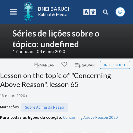
BNEI BARUCH
Kabbalah Media
Séries de lições sobre o
tópico: undefined
17 апреля - 04 июля 2020
INSCREVER-SE
MARCAR
SALVAR
Lesson on the topic of "Concerning
Above Reason", lesson 65
18 июня 2020 г.
Marcações
:
Sobre Acima da Razão
Para todas as lições da coleção:
Concerning Above Reason 2020