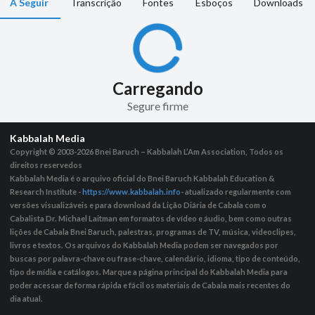
A Seguir
Transcrição
Fontes
Esboços
Downloads
Carregando
Segure firme
Kabbalah Media
Copyright © 2003-2026
Bnei Baruch – Kabbalah L’Am Association, Todos os
direitos reservedos
Kabbalah Media é o arquivo oficial do Bnei Baruch Kabbalah Education &
Research Institute -
https://www.kabbalah.info
- atualizado regularmente com
versões visualizáveis ​​e para download da Lição Diária de Cabala com o
Cabalista Dr. Michael Laitman em formatos de vídeo e áudio, bem como outras
lições de Cabala Bnei Baruch, palestras, programas de TV, música, videoclipes,
livros e textos. Os arquivos do Kabbalah Media podem ser navegados por
buscas por palavra-chave ou frase-chave, calendário, idioma, tipo de conteúdo,
tipo de mídia e catálogos. Marque a página principal do Kabbalah Media para
poder acessar de forma rápida e fácil os materiais de Cabala mais recentes do
dia atual.