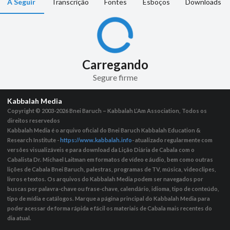
A Seguir
Transcrição
Fontes
Esboços
Downloads
Carregando
Segure firme
Kabbalah Media
Copyright © 2003-2026
Bnei Baruch – Kabbalah L’Am Association, Todos os
direitos reservedos
Kabbalah Media é o arquivo oficial do Bnei Baruch Kabbalah Education &
Research Institute -
https://www.kabbalah.info
- atualizado regularmente com
versões visualizáveis ​​e para download da Lição Diária de Cabala com o
Cabalista Dr. Michael Laitman em formatos de vídeo e áudio, bem como outras
lições de Cabala Bnei Baruch, palestras, programas de TV, música, videoclipes,
livros e textos. Os arquivos do Kabbalah Media podem ser navegados por
buscas por palavra-chave ou frase-chave, calendário, idioma, tipo de conteúdo,
tipo de mídia e catálogos. Marque a página principal do Kabbalah Media para
poder acessar de forma rápida e fácil os materiais de Cabala mais recentes do
dia atual.