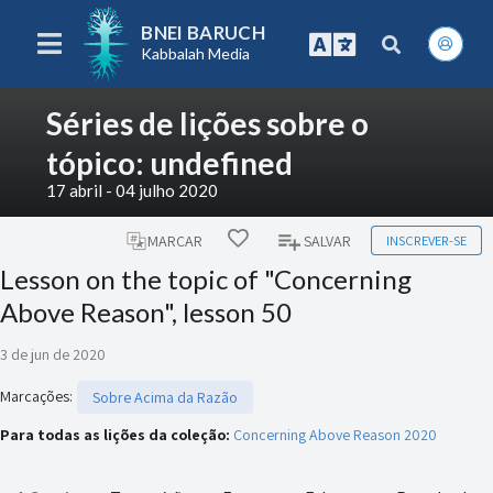
BNEI BARUCH
Kabbalah Media
Séries de lições sobre o
tópico: undefined
17 abril - 04 julho 2020
INSCREVER-SE
MARCAR
SALVAR
Lesson on the topic of "Concerning
Above Reason", lesson 50
3 de jun de 2020
Marcações
:
Sobre Acima da Razão
Para todas as lições da coleção:
Concerning Above Reason 2020