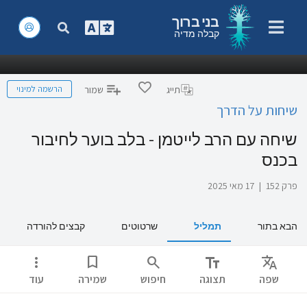
בני ברוך
קבלה מדיה
הרשמה למינוי
תייג
שמור
שיחות על הדרך
שיחה עם הרב לייטמן - בלב בוער לחיבור
בכנס
פרק 152
|
17 מאי 2025
הבא בתור
תמליל
שרטוטים
קבצים להורדה
more_vert
bookmark
search
text_fields
Translate
שפה
תצוגה
חיפוש
שמירה
עוד