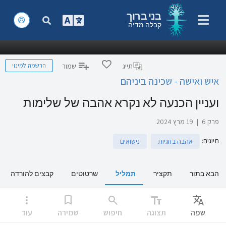
בני ברוך
קבלה מדיה
הרשמה למינוי
תייג
שמור
איש ואישה - שכינה ביניהם
ועניין הכנעה לא נקרא אהבה של שלימות
פרק 6
|
19 מרץ 2024
תיוגים
:
אהבה בזוגיות
נישואים
הבא בתור
תקציר
תמליל
שרטוטים
קבצים להורדה
more_vert
bookmark
search
text_fields
Translate
שפה
תצוגה
חיפוש
שמירה
עוד