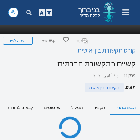
בני ברוך
קבלה מדיה
הרשמה למינוי
תייג
שמור
קורס תקשורת בין-אישית
קשיים בתקשורת חברתית
פרק 11
|
١٤ أكتوبر ٢٠٢٠
תיוגים
:
תקשורת בין-אישית
הבא בתור
תקציר
תמליל
שרטוטים
קבצים להורדה