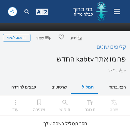
בני ברוך
קבלה מדיה
הרשמה למינוי
תייג
שמור
קליפים שונים
פרומו אתר kabtv החדש
٥ يناير ٢٠٢٥
הבא בתור
תמליל
שרטוטים
קבצים להורדה
more_vert
bookmark
search
text_fields
Translate
שפה
תצוגה
חיפוש
שמירה
עוד
חסר תמליל בשפה שלך