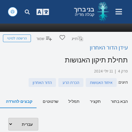
בני ברוך
קבלה מדיה
הרשמה למינוי
תייג
שמור
עידן הדור האחרון
תחילת תיקון האנושות
פרק 4
|
11 יולי 2024
תיוגים
:
איחוד האנושות
הכרת הרע
הדור האחרון
הבא בתור
תקציר
תמליל
שרטוטים
קבצים להורדה