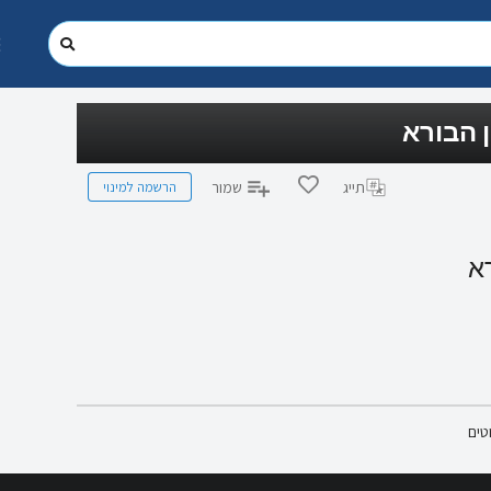
ן הבורא
הרשמה למינוי
תייג
שמור
רא
טים