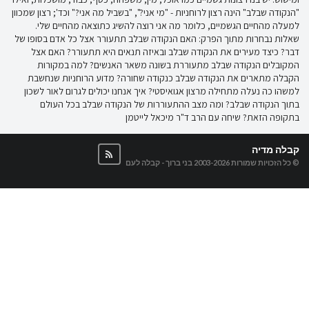
"הנקודה שבלב" הינה רצון לרוחניות - "מי אני?", "בשביל מה אני?" וכד'; רצון שמכוון
למעלה מהחיים הגשמיים, כלומר מה אני רוצה להשיג כתוצאה מהחיים שלי.
שאלות נבחרות מתוך הפרק: האם הנקודה שבלב תתעורר אצל כל אדם בסופו של
דבר? כיצד מעירים את הנקודה שבלב ובאיזה תנאים היא תתעורר? האם אצל
המקובלים הנקודה שבלב מתעוררת בשונה משאר האנשים? למה במקורות
הקבלה מתארים את הנקודה שבלב כנקודה שחורה? מדוע הרוחניות שנחשבת
למשהו כה נעלה מתחילה מרצון אגואיסטי? איך אנחנו יכולים לגרום לאור לשכון
בתוך הנקודה שבלב? ומה מצב ההתעוררות של הנקודה שבלב בכל העולם
בתקופה הזאת? שיחה עם הרב ד"ר מיכאל לייטמן
קבלה מדיה
© כל הזכויות שמורות 2003-2026
בני ברוך - קבלה לעם