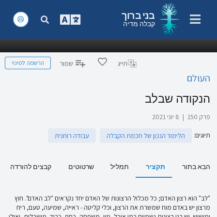
בני ברוך
קבלה מדיה
הרשמה למינוי
תייג
שמור
העולם
הנקודה שבלב
פרק 150
|
8 יוני 2021
תיוגים
:
הלימוד הנכון של חכמת הקבלה
עבודה רוחנית
הבא בתור
תקציר
תמליל
שרטוטים
קבצים להורדה
"לב" הוא רצון האדם; כל מכלול הרצונות של האדם יחד נקראים "לב האדם". חוץ
מרצון יש באדם מוח שמשרת את הרצון, וכלי קליטה - ראייה, שמיעה, טעם, ריח
ומישוש. יש בנו רצונות גשמיים כמו אוכל, מין, משפחה, כסף, כבוד, מושכלות, ואילו