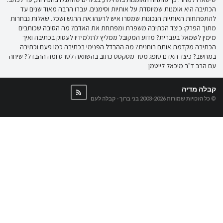
הכתיבה היא אומנות שמיוסדת על אותיות וסימנים. עברו הרבה מאוד שנים עד
להתפתחות האותיות הנכונות שמסרו איש לרעהו את הרגש ושכל. שאלות נבחרות
מתוך הפרק: כיצד הכתיבה משפרת ומפתחת את האדם? מה הסיבה שכותבים
מימין לשמאל בעברית? מדוע המקובל ממליץ לתלמידיו לעסוק בכתיבה ואיך
הכתיבה מקדמת אותם רוחנית? מה ההבדל הפנימי בכתיבה כמו פעם וכתיבה
במחשב? כיצד האדם סופג מסר מטקסט כתוב בהשוואה לסרט ומה ההבדל? שיחה
עם הרב ד"ר מיכאל לייטמן
קבלה מדיה
© כל הזכויות שמורות 2003-2026
בני ברוך - קבלה לעם