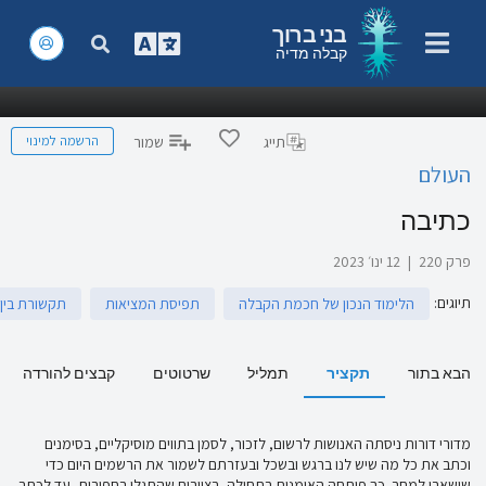
בני ברוך
קבלה מדיה
הרשמה למינוי
תייג
שמור
העולם
כתיבה
פרק 220
|
12 ינו׳ 2023
תיוגים
:
הלימוד הנכון של חכמת הקבלה
תפיסת המציאות
תקשורת בין-
הבא בתור
תקציר
תמליל
שרטוטים
קבצים להורדה
מדורי דורות ניסתה האנושות לרשום, לזכור, לסמן בתווים מוסיקליים, בסימנים
וכתב את כל מה שיש לנו ברגש ובשכל ובעזרתם לשמור את הרשמים היום כדי
שישארו למחר. כך פותחה האומנות בתחילה, בציורים שהתגלו בחפירות, עד לכתב.