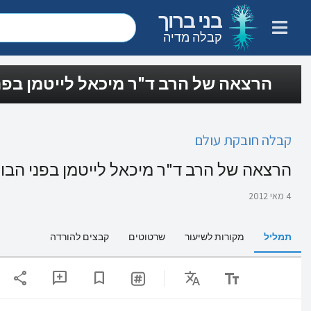
בני ברוך
קבלה מדיה
הרצאה של הרב ד"ר מיכאל לייטמן בפני
קבלה חובקת עולם
הרצאה של הרב ד"ר מיכאל לייטמן בפני הבונ
4 מאי 2012
תמליל
מקורות לשיעור
שרטוטים
קבצים להורדה
share
Translate
text_fields
add_comment
bookmark