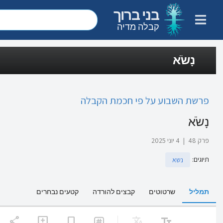
בני ברוך
קבלה מדיה
נָשֹׂא
פרשת השבוע על פי חכמת הקבלה
נָשֹׂא
פרק 48
|
4 יוני 2025
תיוגים
:
נשא
תמליל
שרטוטים
קבצים להורדה
קטעים נבחרים
share
Translate
text_fields
add_comment
bookmark