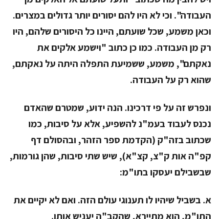
העבודה". וכי לא היו להם יסורים יותר גדולים במצרים.
וכאן משמע, שכל שועתם, היינו כל היסורים שלהם, היו
רק מן העבודה. כמו כן כתוב "וישמע אלקים את
נאקתם", משמע, ששמיעת התפלה היתה על נאקתם,
שהוא רק על העבודה.
ונפרש זה על פי דרכינו. הנה ידוע, שמטרם שהאדם
נכנס לעבוד בעמ"נ להשפיע, אלא על סיבות, כמו
שכתוב בזה"ק (הקדמת ספר הזהר, ובהסולם דף
קפ"ה אות ק"צ, קצ"א), שיש שתי סיבות, שהן גורמות,
שבשבילם יעסקו בתו"מ:
א. בשביל שיהיו לו תענוגי עולם הזה. ואם לא יקיים את
התו"מ, הוא מתיירא, שהקב"ה יעניש אותו.