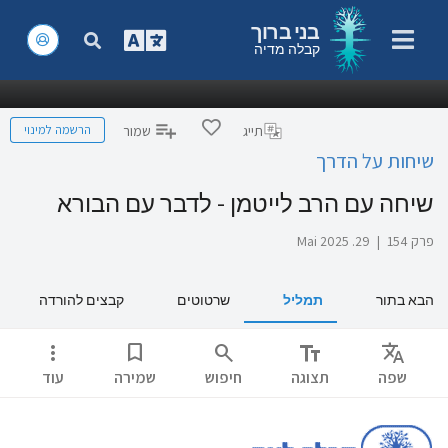
בני ברוך
קבלה מדיה
הרשמה למינוי
תייג
שמור
שיחות על הדרך
שיחה עם הרב לייטמן - לדבר עם הבורא
פרק 154
|
29. Mai 2025
הבא בתור
תמליל
שרטוטים
קבצים להורדה
more_vert
bookmark
search
text_fields
Translate
שפה
תצוגה
חיפוש
שמירה
עוד