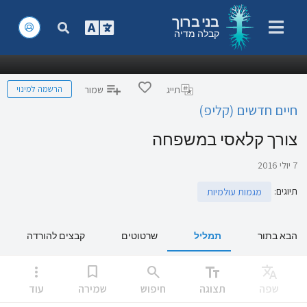
בני ברוך
קבלה מדיה
הרשמה למינוי
תייג
שמור
חיים חדשים (קליפ)
צורך קלאסי במשפחה
7 יולי 2016
תיוגים
:
מגמות עולמיות
הבא בתור
תמליל
שרטוטים
קבצים להורדה
more_vert
bookmark
search
text_fields
Translate
שפה
תצוגה
חיפוש
שמירה
עוד