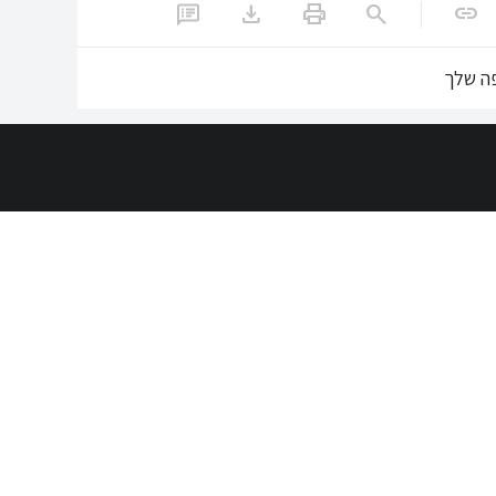
download
print
search
link
ה שלך