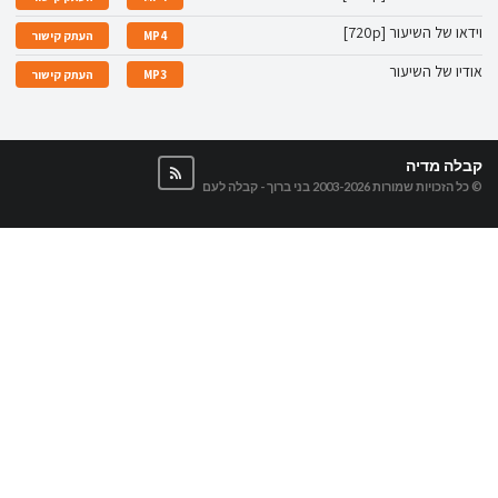
וידאו של השיעור [720p]
MP4
העתק קישור
אודיו של השיעור
MP3
העתק קישור
קבלה מדיה
© כל הזכויות שמורות 2003-2026
בני ברוך - קבלה לעם