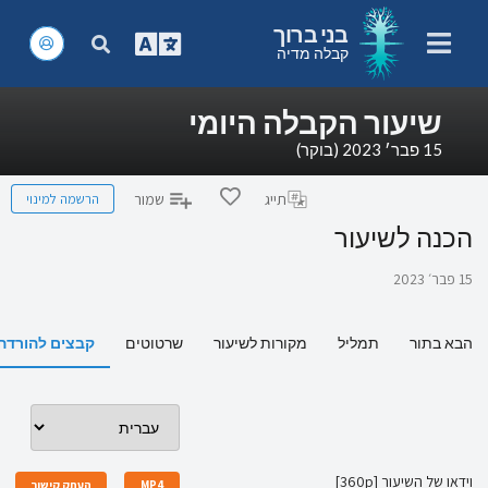
בני ברוך
קבלה מדיה
שיעור הקבלה היומי
15 פבר׳ 2023 (בוקר)
הרשמה למינוי
תייג
שמור
הכנה לשיעור
15 פבר׳ 2023
הבא בתור
תמליל
מקורות לשיעור
שרטוטים
קבצים להורדה
וידאו של השיעור [360p]
MP4
העתק קישור