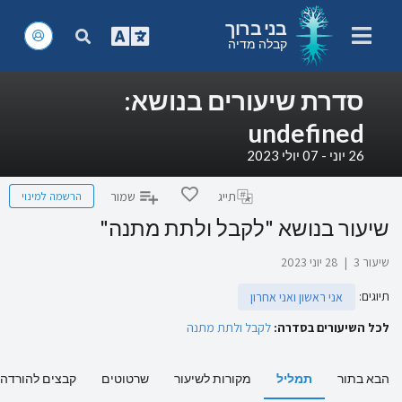
בני ברוך
קבלה מדיה
סדרת שיעורים בנושא:
undefined
26 יוני - 07 יולי 2023
הרשמה למינוי
תייג
שמור
שיעור בנושא "לקבל ולתת מתנה"
שיעור 3
|
28 יוני 2023
תיוגים
:
אני ראשון ואני אחרון
לכל השיעורים בסדרה:
לקבל ולתת מתנה
הבא בתור
תמליל
מקורות לשיעור
שרטוטים
קבצים להורדה