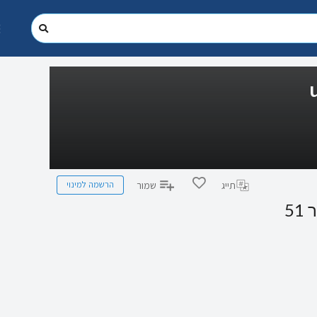
הרשמה למינוי
תייג
שמור
5