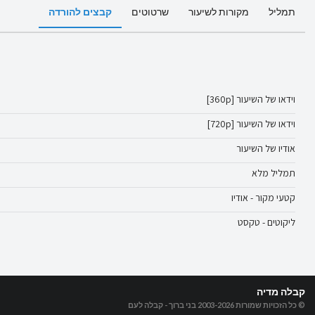
תמליל
מקורות לשיעור
שרטוטים
קבצים להורדה
וידאו של השיעור [360p]
וידאו של השיעור [720p]
אודיו של השיעור
תמליל מלא
קטעי מקור - אודיו
ליקוטים - טקסט
קבלה מדיה
© כל הזכויות שמורות 2003-2026
בני ברוך - קבלה לעם