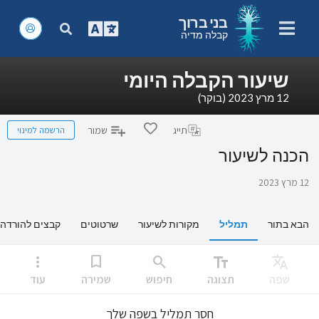
בני ברוך
קבלה מדיה
שיעור הקבלה היומי
12 מרץ 2023 (בוקר)
הרשמה למינוי
תייג
שמור
הכנה לשיעור
12 מרץ 2023
הבא בתור
תמליל
מקורות לשיעור
שרטוטים
קבצים להורדה
more_vert
bookmark
search
text_fields
Translate
שפה
תצוגה
חיפוש
שמירה
עוד
חסר תמליל בשפה שלך