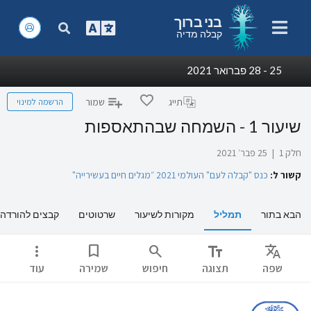
בני ברוך
קבלה מדיה
25 - 28 פברואר 2021
הרשמה למינוי
תייג
שמור
שיעור 1 - השמחה שבהתאספות
חלק 1
|
25 פבר׳ 2021
קשור ל:
כנס "קבלה לעם" העולמי 2021 ״מגלים חיים בעשירייה"
הבא בתור
תמליל
מקורות לשיעור
שרטוטים
קבצים להורדה
more_vert
bookmark
search
text_fields
Translate
שפה
תצוגה
חיפוש
שמירה
עוד