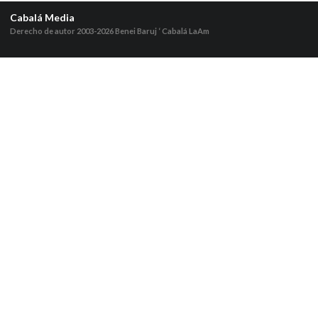
Cabalá Media
Derecho de autor 2003-2026
Benei Baruj ‘ Cabalá LaAm