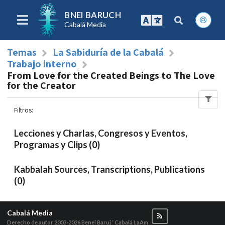
BNEI BARUCH
Cabalá Media
Temas
La Sabiduría de la Cabalá
Trabajo interno
From Love for the Created Beings to The Love
for the Creator
Filtros
:
Lecciones y Charlas, Congresos y Eventos,
Programas y Clips (0)
Kabbalah Sources, Transcriptions, Publications
(0)
Cabalá Media
Derecho de autor 2003-2026
Benei Baruj ‘ Cabalá LaAm