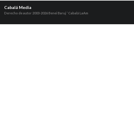
Cabalá Media
Derecho de autor 2003-2026
Benei Baruj ‘ Cabalá LaAm