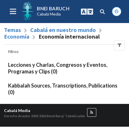
BNEI BARUCH
Cabalá Media
Temas
Cabalá en nuestro mundo
Economía
Economía internacional
Filtros
:
Lecciones y Charlas, Congresos y Eventos,
Programas y Clips (0)
Kabbalah Sources, Transcriptions, Publications
(0)
Cabalá Media
Derecho de autor 2003-2026
Benei Baruj ‘ Cabalá LaAm