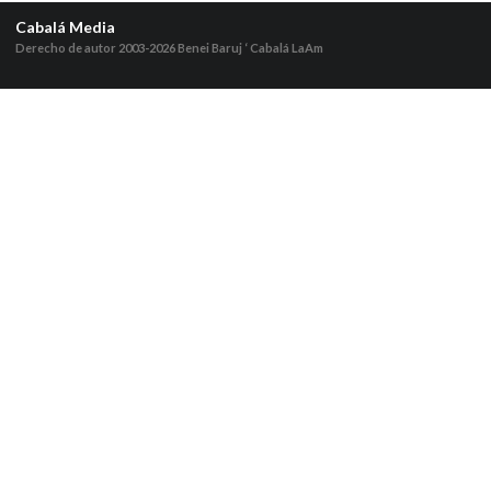
Cabalá Media
Derecho de autor 2003-2026
Benei Baruj ‘ Cabalá LaAm