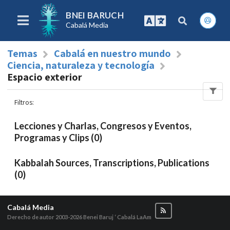
BNEI BARUCH
Cabalá Media
Temas
Cabalá en nuestro mundo
Ciencia, naturaleza y tecnología
Espacio exterior
Filtros
:
Lecciones y Charlas, Congresos y Eventos,
Programas y Clips (0)
Kabbalah Sources, Transcriptions, Publications
(0)
Cabalá Media
Derecho de autor 2003-2026
Benei Baruj ‘ Cabalá LaAm