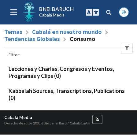
BNEI BARUCH
Cabalá Media
Temas
Cabalá en nuestro mundo
Tendencias Globales
Consumo
Filtros
:
Lecciones y Charlas, Congresos y Eventos,
Programas y Clips (0)
Kabbalah Sources, Transcriptions, Publications
(0)
Cabalá Media
Derecho de autor 2003-2026
Benei Baruj ‘ Cabalá LaAm