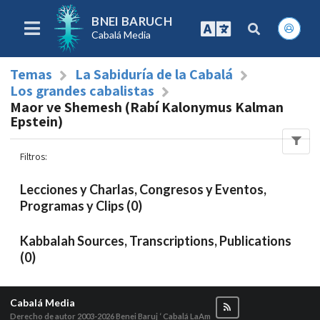
BNEI BARUCH
Cabalá Media
Temas
La Sabiduría de la Cabalá
Los grandes cabalistas
Maor ve Shemesh (Rabí Kalonymus Kalman
Epstein)
Filtros
:
Lecciones y Charlas, Congresos y Eventos,
Programas y Clips (0)
Kabbalah Sources, Transcriptions, Publications
(0)
Cabalá Media
Derecho de autor 2003-2026
Benei Baruj ‘ Cabalá LaAm