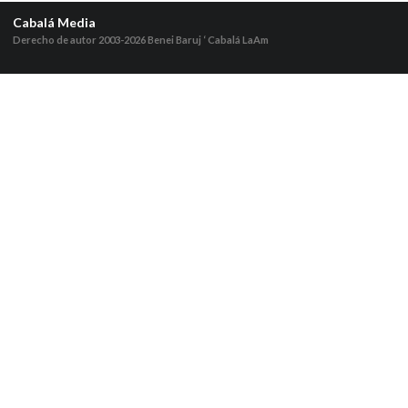
Cabalá Media
Derecho de autor 2003-2026
Benei Baruj ‘ Cabalá LaAm