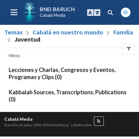
BNEI BARUCH
Cabalá Media
Temas
Cabalá en nuestro mundo
Familia
Juventud
Filtros
:
Lecciones y Charlas, Congresos y Eventos,
Programas y Clips (0)
Kabbalah Sources, Transcriptions, Publications
(0)
Cabalá Media
Derecho de autor 2003-2026
Benei Baruj ‘ Cabalá LaAm