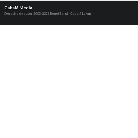
Cabalá Media
Derecho de autor 2003-2026
Benei Baruj ‘ Cabalá LaAm