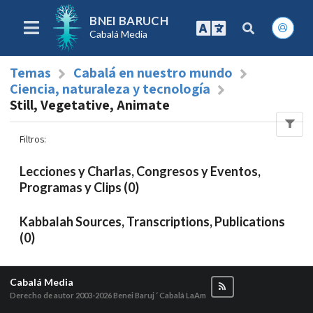
BNEI BARUCH
Cabalá Media
Temas
Cabalá en nuestro mundo
Ciencia, naturaleza y tecnología
Still, Vegetative, Animate
Filtros
:
Lecciones y Charlas, Congresos y Eventos,
Programas y Clips (0)
Kabbalah Sources, Transcriptions, Publications
(0)
Cabalá Media
Derecho de autor 2003-2026
Benei Baruj ‘ Cabalá LaAm