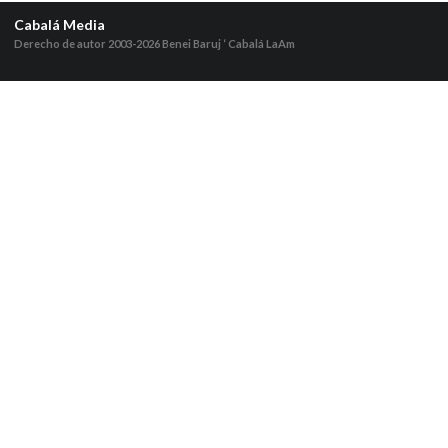
Cabalá Media
Derecho de autor 2003-2026
Benei Baruj ‘ Cabalá LaAm