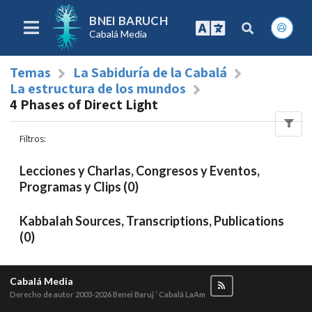
BNEI BARUCH
Cabalá Media
Temas
La Sabiduría de la Cabalá
La estructura de los mundos
4 Phases of Direct Light
Filtros
:
Lecciones y Charlas, Congresos y Eventos,
Programas y Clips (0)
Kabbalah Sources, Transcriptions, Publications
(0)
Cabalá Media
Derecho de autor 2003-2026
Benei Baruj ‘ Cabalá LaAm