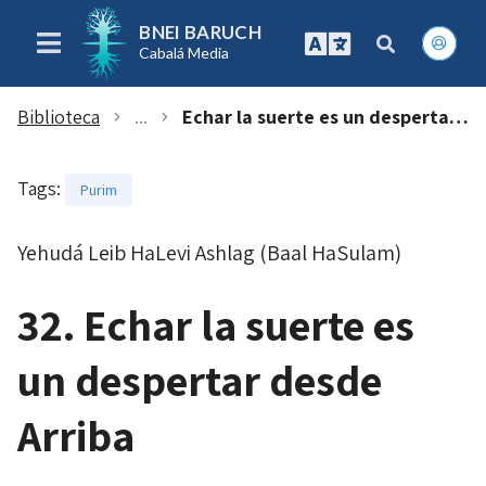
BNEI BARUCH
Cabalá Media
Biblioteca
...
Echar la suerte es un despertar desde Arriba
chevron_right
chevron_right
Tags
:
Purim
Yehudá Leib HaLevi Ashlag (Baal HaSulam)
32. Echar la suerte es
un despertar desde
Arriba