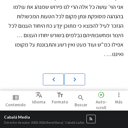
אני הוי' עושה כל אלה הרי לנו פירוש שמנהג את עולמו
בהנהגה מסופקת ונתן מקום לכל הטעות המכשולות
הנזכר לעיל להמצא כי מתוכן יִוָדַע כח היחוד העצום לכל
היצור ומחשבותיהם נבלמים בשורש יחודו העצום …
אפילו כמ"ש ועוד מעט ואין רשע והתבוננת על מקומו
ואיננו… .
Translate
text_fields
slow_motion_video
more_vert
view_list
search
Idioma
Formato
Auto-
Más
Contenido
Buscar
scroll
Cabalá Media
Derecho de autor 2003-2026
Benei Baruj ‘ Cabalá LaAm