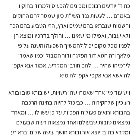
כת ד' יודעים רבונם ומכונים להכעיס ולמרוד בחוקיו
באמרם … לעשות נגד השי"ת כיון שמסר להם החוקים
והשמות שנבראו בהם שמים וארץ, הרי הטביע בהם הכח
ולא יעבור, ואפילו מי שאינו … והולך בדרכיו ומוצא חן
לפניו מכל מקום יכול להמשיך השפעה והשגה על פי
מלאך וזה חטא דור הפלגה ודור המבול וכמו שאמרו
לירמיהו שהיה … להם חורבן המקדש, אמור אנא אקפי
לה אשא אנא אקפי אקפי לה מיא.
ויש עוד מין אחד שאמרו שתי רשויות, יש בורא טוב ובורא
רע כיון שלחקירות … כביכול להיות בחינת הרכבה
בהבורא ורואים פעולות הפכיות על כן עשו לו … ומאחד
נמצאים טובות שבעולם ואחד נמצאות רעות שבעולם
ומקרא כתוב: יוצא אור ובורא חושך עושה שלום וברא רע