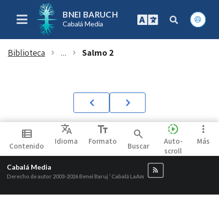
BNEI BARUCH
Cabalá Media
Biblioteca
...
Salmo 2
chevron_right
chevron_right
Translate
text_fields
slow_motion_video
more_vert
view_list
search
Idioma
Formato
Auto-
Más
Contenido
Buscar
scroll
Cabalá Media
Derecho de autor 2003-2026
Benei Baruj ‘ Cabalá LaAm