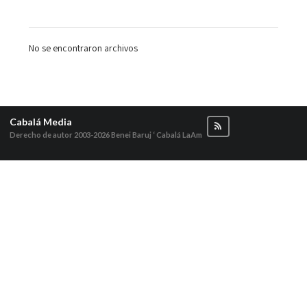
No se encontraron archivos
Cabalá Media
Derecho de autor 2003-2026
Benei Baruj ‘ Cabalá LaAm