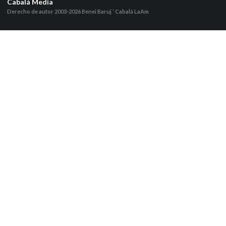
Cabalá Media
Derecho de autor 2003-2026
Benei Baruj ‘ Cabalá LaAm