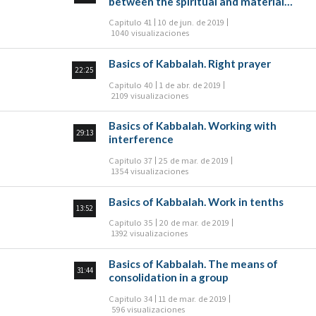
between the spiritual and material
world
Capitulo 41
10 de jun. de 2019
1040 visualizaciones
Basics of Kabbalah. Right prayer
22:25
Capitulo 40
1 de abr. de 2019
2109 visualizaciones
Basics of Kabbalah. Working with
29:13
interference
Capitulo 37
25 de mar. de 2019
1354 visualizaciones
Basics of Kabbalah. Work in tenths
13:52
Capitulo 35
20 de mar. de 2019
1392 visualizaciones
Basics of Kabbalah. The means of
31:44
consolidation in a group
Capitulo 34
11 de mar. de 2019
596 visualizaciones