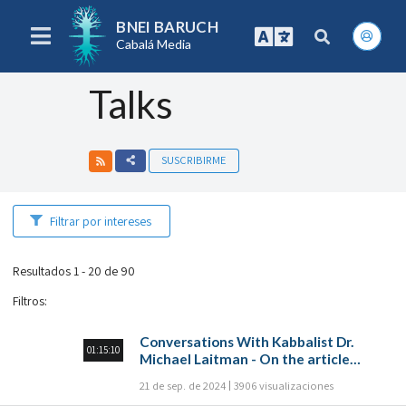
BNEI BARUCH
Cabalá Media
Talks
SUSCRIBIRME
Filtrar por intereses
Resultados 1 - 20 de 90
Filtros
:
Conversations With Kabbalist Dr.
01:15:10
Michael Laitman - On the article
“Prayer of many”
21 de sep. de 2024
3906 visualizaciones