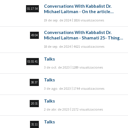
Conversations With Kabbalist Dr.
01:17:54
Michael Laitman - On the article
“Make yourself a Rav, and buy yourself
19 de sep. de 2024
1816 visualizaciones
a friend” Part A
Conversations With Kabbalist Dr.
49:04
Michael Laitman - Shamati 25- Things
that come from the heart
18 de sep. de 2024
4621 visualizaciones
Talks
01:01:41
3 de oct. de 2023
1289 visualizaciones
Talks
38:37
3 de ago. de 2023
1744 visualizaciones
Talks
20:31
2 de abr. de 2023
2172 visualizaciones
Talks
31:11