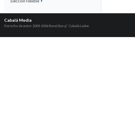
Elección Flexible
Cabalá Media
Derecho de autor 2003-2026
Benei Baruj ‘ Cabalá LaAm