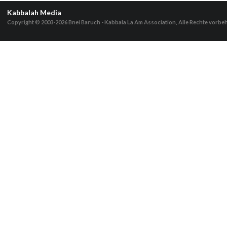
Kabbalah Media
Copyright © 2003-2026
Bnei Baruch - Kabbala La Am Association, Alle Rechte vorbe