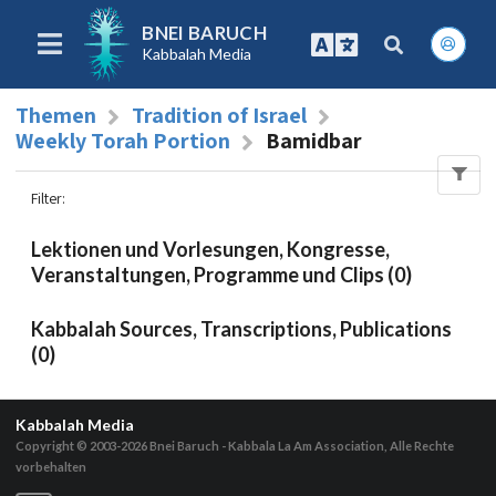
BNEI BARUCH
Kabbalah Media
Themen
Tradition of Israel
Weekly Torah Portion
Bamidbar
Filter
:
Lektionen und Vorlesungen, Kongresse,
Veranstaltungen, Programme und Clips (0)
Kabbalah Sources, Transcriptions, Publications
(0)
Kabbalah Media
Copyright © 2003-2026
Bnei Baruch - Kabbala La Am Association, Alle Rechte
vorbehalten