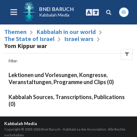
BNEI BARUCH
Kabbalah Media
Themen
Kabbalah in our world
The State of Israel
Israel wars
Yom Kippur war
Filter
:
Lektionen und Vorlesungen, Kongresse,
Veranstaltungen, Programme und Clips (0)
Kabbalah Sources, Transcriptions, Publications
(0)
Kabbalah Media
Copyright © 2003-2026
Bnei Baruch - Kabbala La Am Association, Alle Rechte
vorbehalten