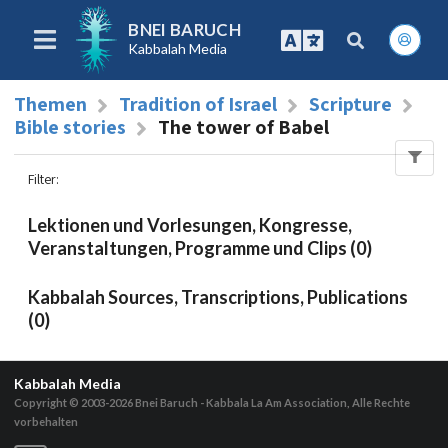
BNEI BARUCH
Kabbalah Media
Themen
Tradition of Israel
Scripture
Bible stories
The tower of Babel
Filter
:
Lektionen und Vorlesungen, Kongresse,
Veranstaltungen, Programme und Clips (0)
Kabbalah Sources, Transcriptions, Publications
(0)
Kabbalah Media
Copyright © 2003-2026
Bnei Baruch - Kabbala La Am Association, Alle Rechte
vorbehalten