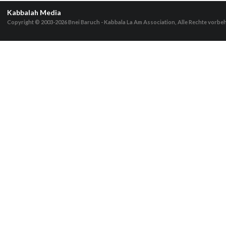
Kabbalah Media
Copyright © 2003-2026
Bnei Baruch - Kabbala La Am Association, Alle Rechte vorbe