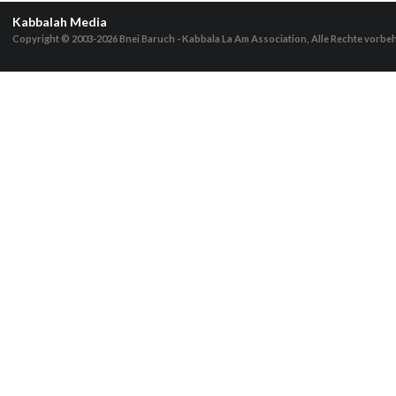
Kabbalah Media
Copyright © 2003-2026
Bnei Baruch - Kabbala La Am Association, Alle Rechte vorbe