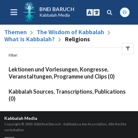
BNEI BARUCH
Kabbalah Media
Themen
The Wisdom of Kabbalah
What Is Kabbalah?
Religions
Filter
:
Lektionen und Vorlesungen, Kongresse,
Veranstaltungen, Programme und Clips (0)
Kabbalah Sources, Transcriptions, Publications
(0)
Kabbalah Media
Copyright © 2003-2026
Bnei Baruch - Kabbala La Am Association, Alle Rechte
vorbehalten