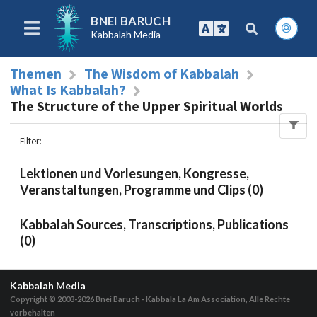
BNEI BARUCH
Kabbalah Media
Themen
The Wisdom of Kabbalah
What Is Kabbalah?
The Structure of the Upper Spiritual Worlds
Filter
:
Lektionen und Vorlesungen, Kongresse,
Veranstaltungen, Programme und Clips (0)
Kabbalah Sources, Transcriptions, Publications
(0)
Kabbalah Media
Copyright © 2003-2026
Bnei Baruch - Kabbala La Am Association, Alle Rechte
vorbehalten